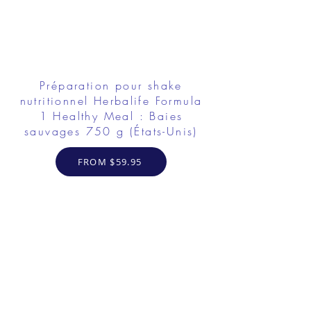
Préparation pour shake
nutritionnel Herbalife Formula
1 Healthy Meal : Baies
sauvages 750 g (États-Unis)
FROM $59.95