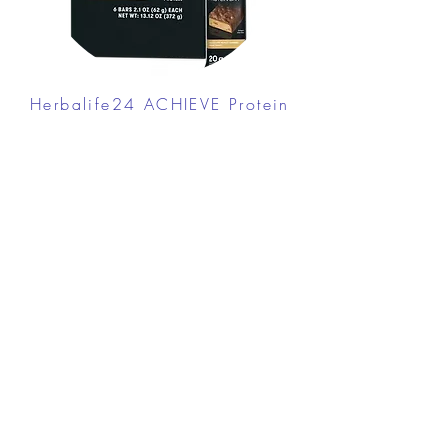
Herbalife24 ACHIEVE Protein
Bar - Chocolate Peanut
Caramel
FROM $30.00