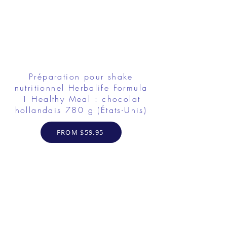
Préparation pour shake
nutritionnel Herbalife Formula
1 Healthy Meal : chocolat
hollandais 780 g (États-Unis)
FROM $59.95