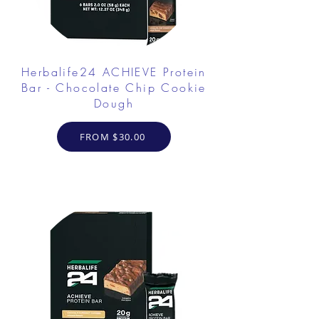
Herbalife24 ACHIEVE Protein
Bar - Chocolate Chip Cookie
Dough
FROM $30.00