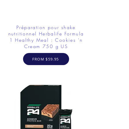
Préparation pour shake
nutritionnel Herbalife Formula
1 Healthy Meal : Cookies 'n
Cream 750 g US
FROM $59.95