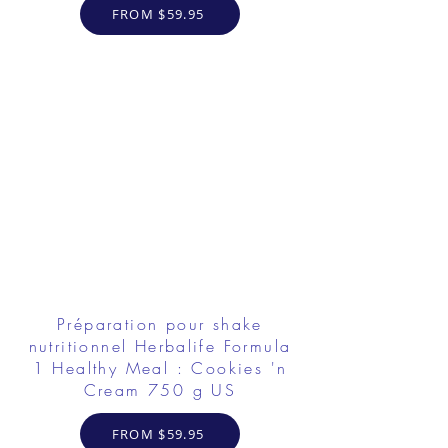
FROM $59.95
Préparation pour shake
nutritionnel Herbalife Formula
1 Healthy Meal : Cookies 'n
Cream 750 g US
FROM $59.95