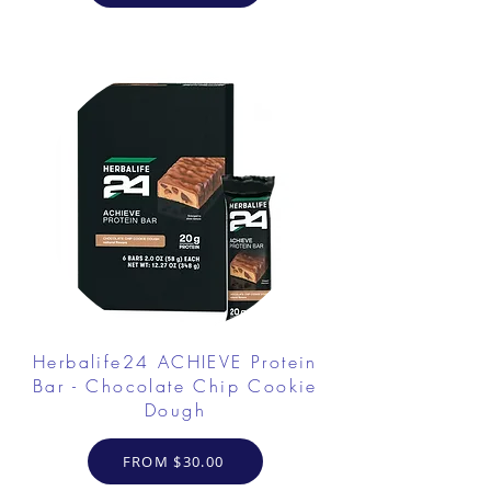
Herbalife24 ACHIEVE Protein
Bar - Chocolate Chip Cookie
Dough
FROM $30.00