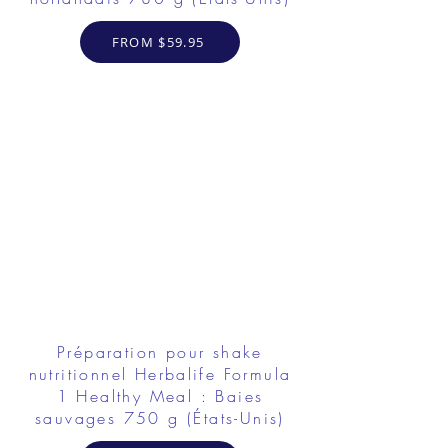
FROM $59.95
Préparation pour shake
nutritionnel Herbalife Formula
1 Healthy Meal : Baies
sauvages 750 g (États-Unis)