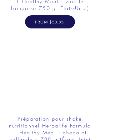
1 Healthy Meal : vanille
française 750 g (États-Unis)
FROM $59.95
Préparation pour shake
nutritionnel Herbalife Formula
1 Healthy Meal : chocolat
hollandais 780 g (États-Unis)