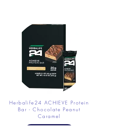
Herbalife24 ACHIEVE Protein
Bar - Chocolate Peanut
Caramel
FROM $30.00