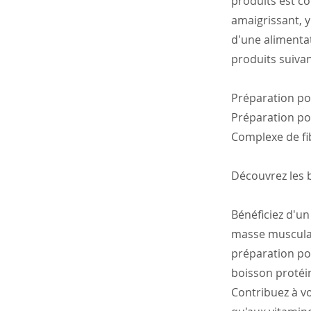
produits est c
amaigrissant, y
d'une alimentat
produits suivan
Préparation po
Préparation po
Complexe de fi
Découvrez les b
Bénéficiez d'u
masse musculair
préparation po
boisson protéi
Contribuez à vo