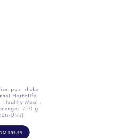
tion pour shake
onnel Herbalife
1 Healthy Meal :
sauvages 750 g
tats-Unis)
OM $59.95