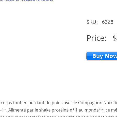
SKU:
63Z8
Price:
$
Buy No
 corps tout en perdant du poids avec le Compagnon Nutrit
-1*. Alimenté par le shake protéiné n° 1 au monde**, ce m