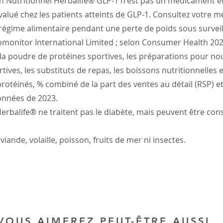
Nutritionnel Herbalife® GLP-1 n'est pas un médicament et
alué chez les patients atteints de GLP-1. Consultez votre 
 régime alimentaire pendant une perte de poids sous survei
omonitor International Limited ; selon Consumer Health 20
 la poudre de protéines sportives, les préparations pour no
tives, les substituts de repas, les boissons nutritionnelles e
otéinés, % combiné de la part des ventes au détail (RSP) e
données de 2023.
Herbalife® ne traitent pas le diabète, mais peuvent être co
iande, volaille, poisson, fruits de mer ni insectes.
VOUS AIMEREZ PEUT-ÊTRE AUSSI..