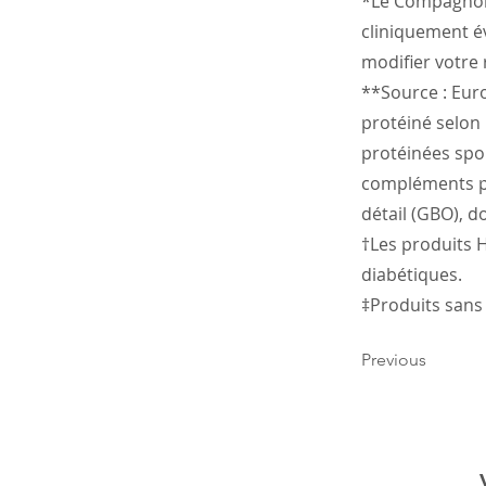
*Le Compagnon 
cliniquement év
modifier votre
**Source : Eur
protéiné selon
protéinées spor
compléments pr
détail (GBO), 
†Les produits 
diabétiques.
‡Produits sans v
Previous