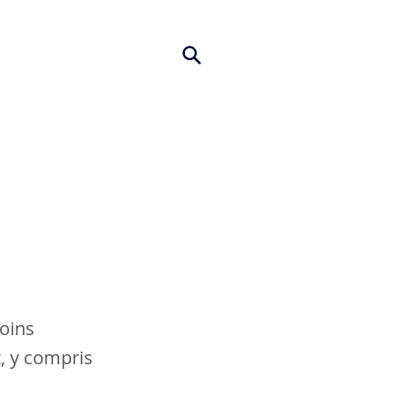
oins
t, y compris