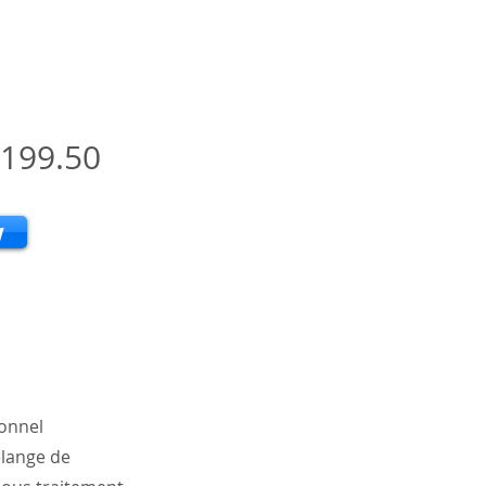
199.50
w
ionnel
élange de