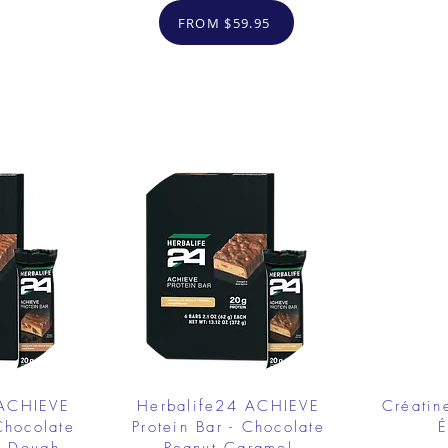
FROM $59.95
 ACHIEVE
Herbalife24 ACHIEVE
Créatin
Chocolate
Protein Bar - Chocolate
É