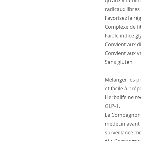
qu'aux vitamin
radicaux libres
Favorisez la ré
Complexe de fi
Faible indice g
Convient aux d
Convient aux v
Sans gluten
Mélanger les p
et facile à prép
Herbalife ne r
GLP-1.
Le Compagnon N
médecin avant 
surveillance mé