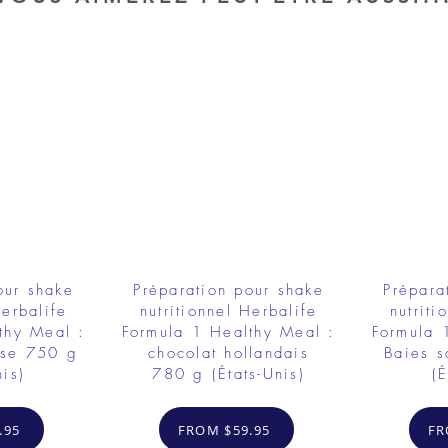
our shake
Préparation pour shake
Prépara
Herbalife
nutritionnel Herbalife
nutriti
thy Meal :
Formula 1 Healthy Meal :
Formula 
aise 750 g
chocolat hollandais
Baies 
nis)
780 g (États-Unis)
(É
.95
FROM $59.95
FR