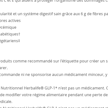
es C et E qui aident à protéger l'organisme des dommages c
gularité et un système digestif sain grâce aux 6 g de fibres p
bres actives
lycémique
iabétiques†
égétariens‡
roduits comme recommandé sur l'étiquette pour créer un s
arer.
ecommande ni ne sponsorise aucun médicament minceur, y 
utritionnel Herbalife® GLP-1* n'est pas un médicament. C
de modifier votre régime alimentaire pendant une perte de
dicale.