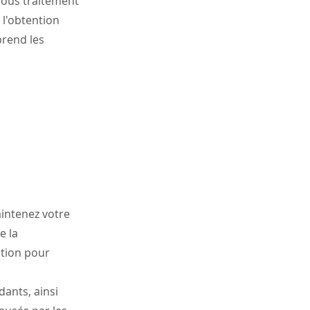
sous traitement
 l'obtention
prend les
aintenez votre
e la
ation pour
dants, ainsi