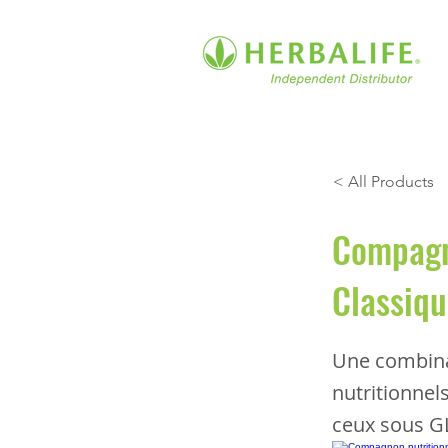
< All Products
Compagn
Classiqu
Une combina
nutritionnel
ceux sous G