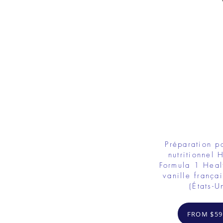
Préparation p
nutritionnel 
Formula 1 Heal
vanille franç
(États-U
FROM $59