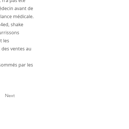
 n'a pas été
médecin avant de
llance médicale.
24ed, shake
urrissons
t les
t des ventes au
nsommés par les
Next
.