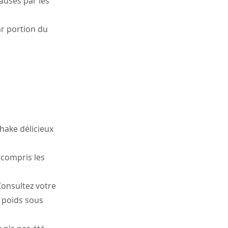
ausés par les
ar portion du
hake délicieux
compris les
onsultez votre
 poids sous