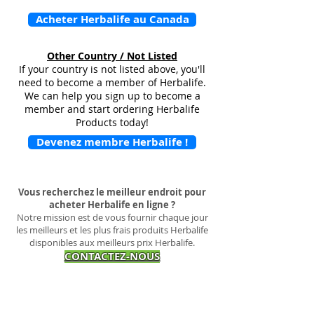
Acheter Herbalife au Canada
Other Country / Not Listed
If your country is not listed above, you'll
need to become a member of Herbalife.
We can help you sign up to become a
member and start ordering Herbalife
Products today!
Devenez membre Herbalife !
Vous recherchez le meilleur endroit pour
acheter Herbalife en ligne ?
Notre mission est de vous fournir chaque jour
les meilleurs et les plus frais produits Herbalife
disponibles aux meilleurs prix Herbalife.
CONTACTEZ-NOUS
COMMANDEZ LES PRODUITS
HERBALIFE
EN LIGNE MAINTENANT
S'il y a quelque chose que nous pouvons faire
pour améliorer votre expérience d'achat