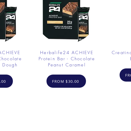
 ACHIEVE
Herbalife24 ACHIEVE
Creatin
Chocolate
Protein Bar - Chocolate
e Dough
Peanut Caramel
FR
.00
FROM $30.00