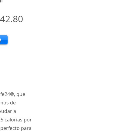
l
42.80
w
ife24®, que
amos de
yudar a
5 calorías por
 perfecto para