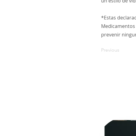
un estilo de vid
*Estas declara
Medicamentos (F
prevenir ning
Previous