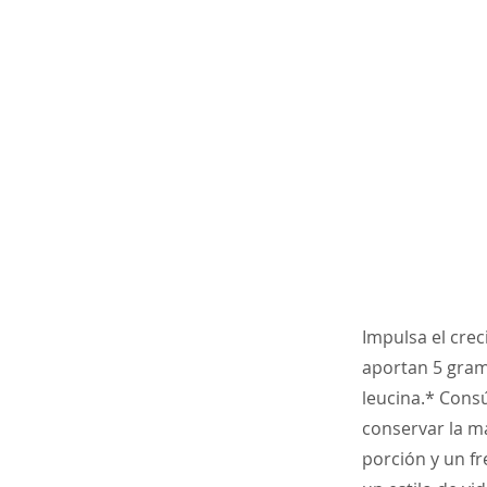
Impulsa el cre
aportan 5 gram
leucina.* Cons
conservar la m
porción y un f