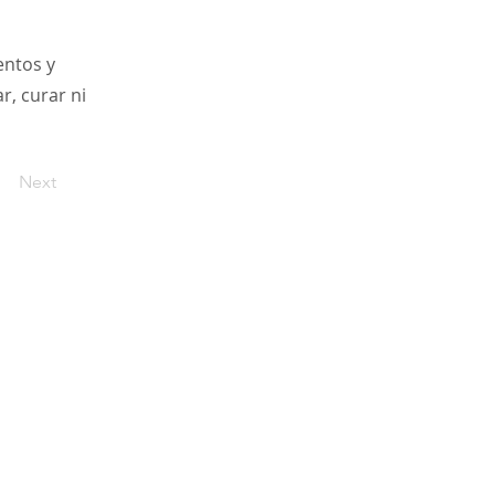
entos y
r, curar ni
Next