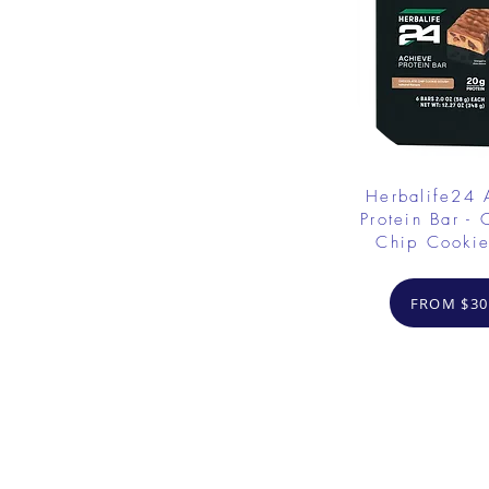
Herbalife24
Protein Bar - 
Chip Cooki
FROM $30