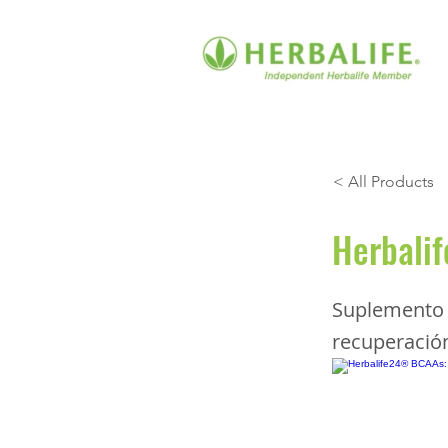
< All Products
Herbali
Suplemento 
recuperació