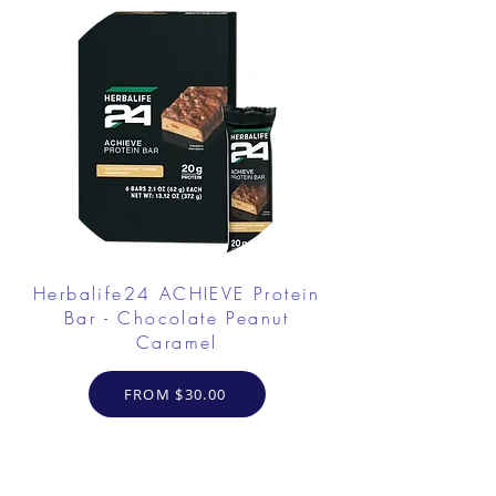
Herbalife24 ACHIEVE Protein
Bar - Chocolate Peanut
Caramel
FROM $30.00