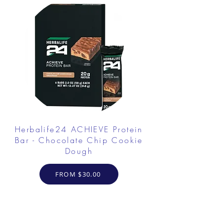
Herbalife24 ACHIEVE Protein
Bar - Chocolate Chip Cookie
Dough
FROM $30.00