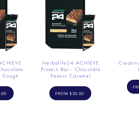
 ACHIEVE
Herbalife24 ACHIEVE
Creatin
Chocolate
Protein Bar - Chocolate
e Dough
Peanut Caramel
FR
.00
FROM $30.00