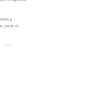
entos y
r, curar ni
Next