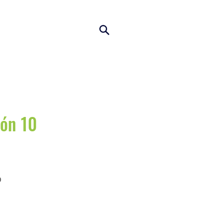
món 10
o