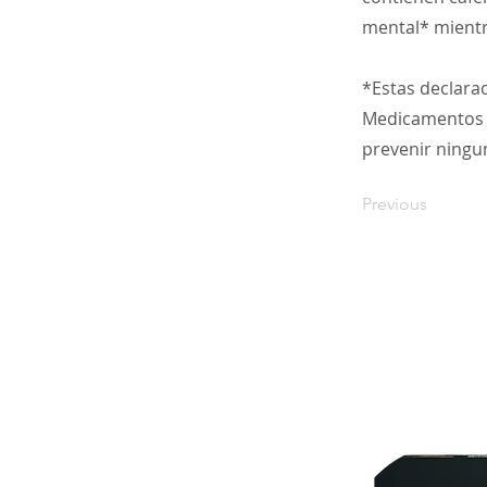
mental* mientr
*Estas declara
Medicamentos (F
prevenir ning
Previous