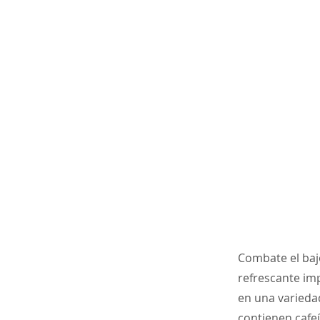
Combate el baj
refrescante imp
en una variedad
contienen cafe