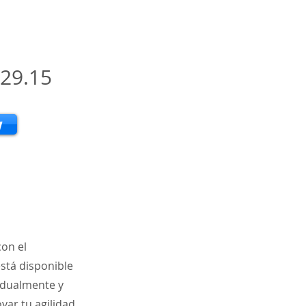
29.15
w
con el
está disponible
vidualmente y
yar tu agilidad