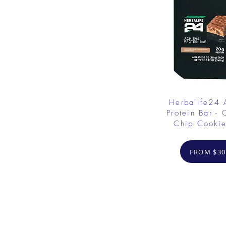
Herbalife24
Protein Bar - 
Chip Cooki
FROM $30