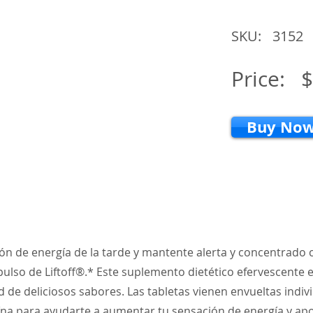
SKU:
3152
Price:
$
Buy No
ón de energía de la tarde y mantente alerta y concentrado 
ulso de Liftoff®.* Este suplemento dietético efervescente 
 de deliciosos sabores. Las tabletas vienen envueltas indi
ína para ayudarte a aumentar tu sensación de energía y apo