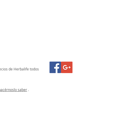
ecios de Herbalife todos
hacérnoslo saber
.