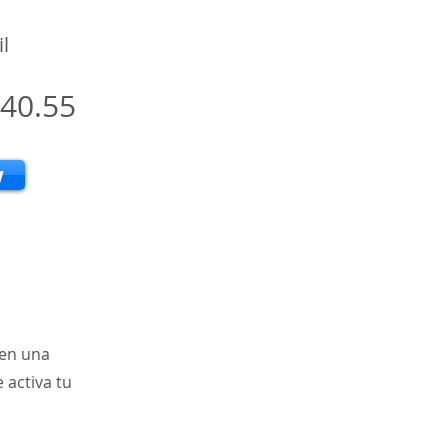
l
40.55
w
 en una
 activa tu