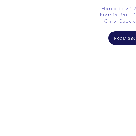
Herbalife24
Protein Bar - 
Chip Cooki
FROM $30