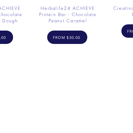
 ACHIEVE
Herbalife24 ACHIEVE
Creatin
Chocolate
Protein Bar - Chocolate
e Dough
Peanut Caramel
FR
.00
FROM $30.00