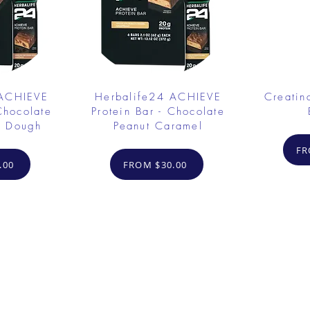
 ACHIEVE
Herbalife24 ACHIEVE
Creatin
Chocolate
Protein Bar - Chocolate
e Dough
Peanut Caramel
FR
.00
FROM $30.00