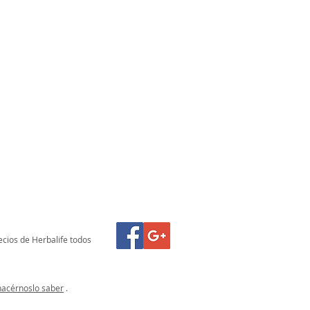
ecios de Herbalife todos
hacérnoslo saber
.