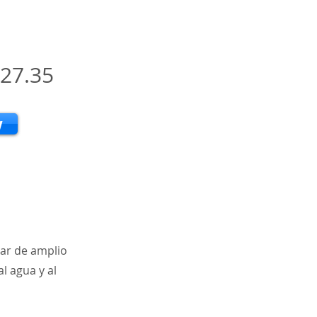
27.35
w
lar de amplio
l agua y al