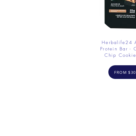
Herbalife24
Protein Bar - 
Chip Cooki
FROM $30