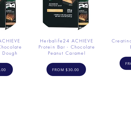
 ACHIEVE
Herbalife24 ACHIEVE
Creatin
Chocolate
Protein Bar - Chocolate
e Dough
Peanut Caramel
FR
.00
FROM $30.00