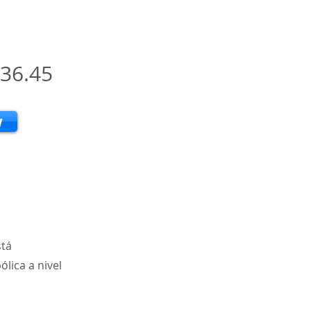
36.45
w
stá
lica a nivel