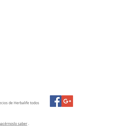
ecios de Herbalife todos
hacérnoslo saber
.