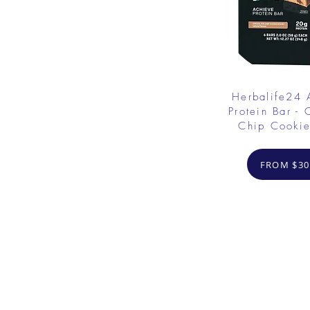
Herbalife24
Protein Bar - 
Chip Cooki
FROM $30