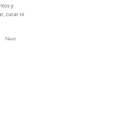
ntos y
r, curar ni
Next