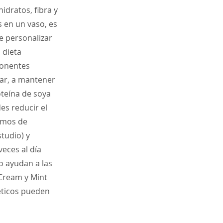
idratos, fibra y
s en un vaso, es
de personalizar
 dieta
ponentes
lar, a mantener
oteína de soya
es reducir el
amos de
studio) y
eces al día
o ayudan a las
 Cream y Mint
éticos pueden