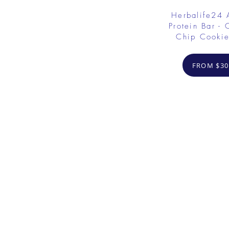
Herbalife24
Protein Bar - 
Chip Cooki
FROM $30