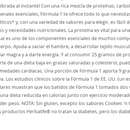
ilibrada al instante! Con una rica mezcla de proteínas, carboh
erales esenciales, Fórmula 1 te ofrece todo lo que necesita
ticos* y, con una variedad de sabores para elegir, es fácil 
s y necesidades nutricionales. La proteína es vital para una
que es uno de los componentes esenciales de muchos com
uerpo. Ayuda a saciar el hambre, a desarrollar tejido muscu
ar magra y a darte energía. Y al consumir 25 gramos de pr
rte de una dieta baja en grasas saturadas y colesterol, pued
rmedades cardíacas. Una porción de Fórmula 1 aporta 9 gr
a. Los estudios clínicos sobre la Fórmula 1 de EE. UU. (un e
lares muestran que los batidos de Fórmula 1 tomados dos v
una dieta reducida en calorías junto con ejercicio moderad
der peso. NOTA: Sin gluten, excepto los sabores Cookies 'n
s productos Herbalife® no tratan la diabetes, pero los diab