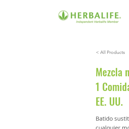
< All Products
Mezcla n
1 Comida
EE. UU.
Batido susti
cualquier mo