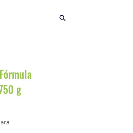
 Fórmula
750 g
para