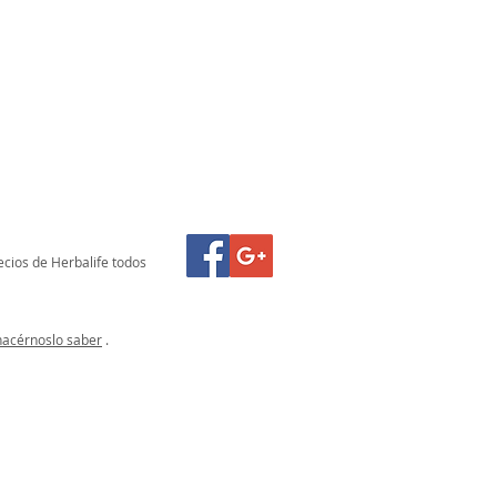
ecios de Herbalife todos
hacérnoslo saber
.