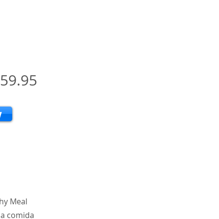
59.95
w
thy Meal
una comida