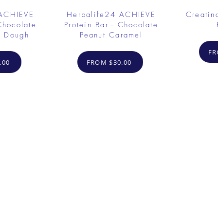
 ACHIEVE
Herbalife24 ACHIEVE
Creatin
Chocolate
Protein Bar - Chocolate
e Dough
Peanut Caramel
FR
.00
FROM $30.00