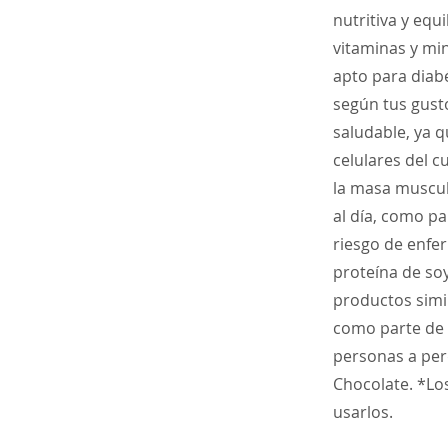
nutritiva y equ
vitaminas y min
apto para diabé
según tus gusto
saludable, ya 
celulares del c
la masa muscul
al día, como pa
riesgo de enfe
proteína de soy
productos simi
como parte de 
personas a per
Chocolate. *Lo
usarlos.