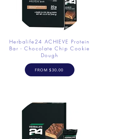
Herbalife24 ACHIEVE Protein
Bar - Chocolate Chip Cookie
Dough
FROM $30.00