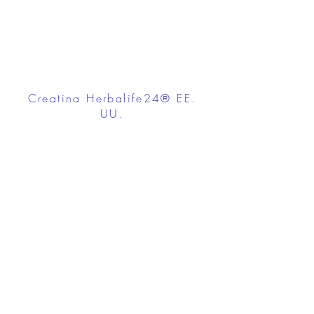
Creatina Herbalife24® EE.
UU.
FROM $22.55