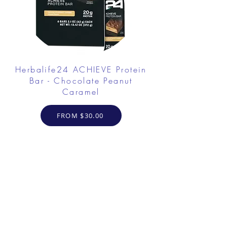
Herbalife24 ACHIEVE Protein
Bar - Chocolate Peanut
Caramel
FROM $30.00