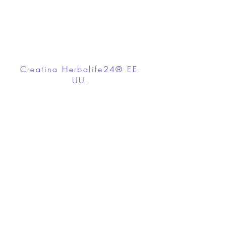
Creatina Herbalife24® EE.
UU.
FROM $22.55