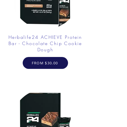
Herbalife24 ACHIEVE Protein
Bar - Chocolate Chip Cookie
Dough
FROM $30.00